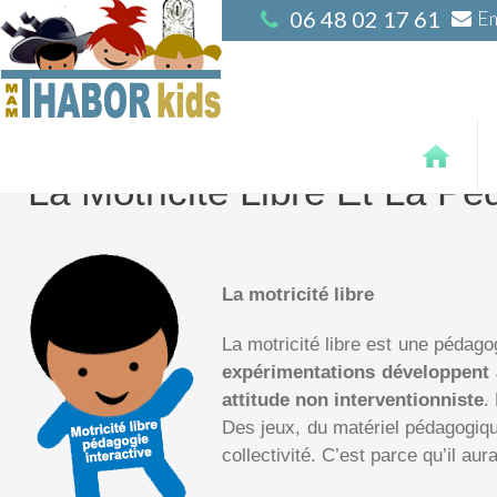
06 48 02 17 61
Em
La Motricité Libre Et La Pé
La motricité libre
La motricité libre est une pédago
expérimentations développent a
attitude non interventionniste
.
Des jeux, du matériel pédagogiqu
collectivité. C’est parce qu’il au